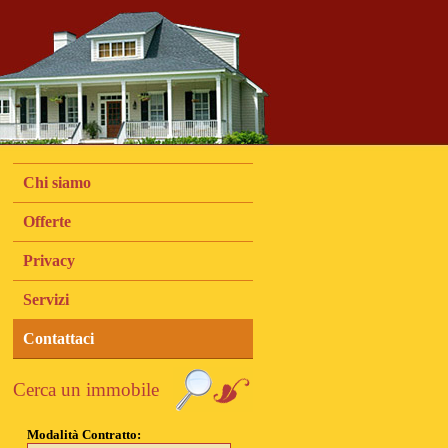
Chi siamo
Offerte
Privacy
Servizi
Contattaci
Cerca un immobile
Modalità Contratto: