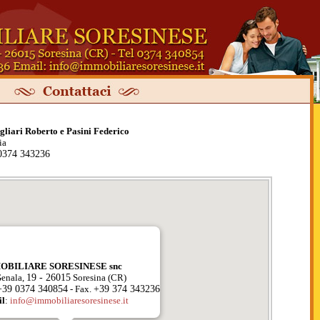
ari Roberto e Pasini Federico
ia
0374 343236
OBILIARE SORESINESE snc
Genala,
19 - 26015
Soresina (CR)
+39 0374 340854
- Fax.
+39 374 343236
l
:
info@immobiliaresoresinese.it