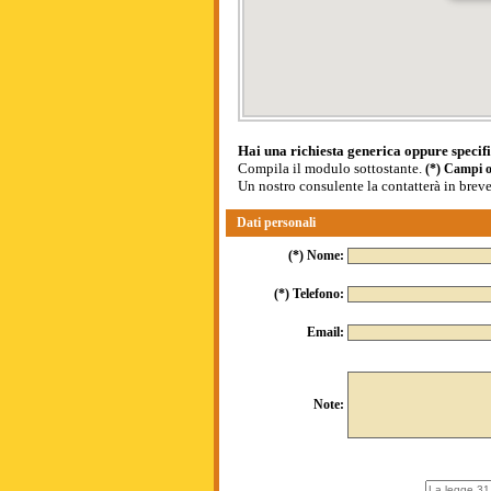
Hai una richiesta generica oppure specif
Compila il modulo sottostante.
(*) Campi o
Un nostro consulente la contatterà in bre
Dati personali
(*) Nome:
(*) Telefono:
Email:
Note: